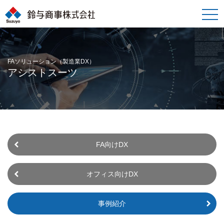
toggle
naviga
FAソリューション（製造業DX）
アシストスーツ
FA向けDX
オフィス向けDX
事例紹介