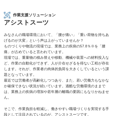
作業支援ソリューション
アシストスーツ
みなさんの職場環境において、「腰が痛い」「重い荷物を持ちあ
げるのが大変」という声は上がっていませんか？
ものづくりや物流の現場では、業務上の疾病の57.8％※を「腰
痛」が占めていると言われています。
現場では、重量物の積み替えや移動、機械や装置への材料投入な
ど、作業の自動化ができず、人が介在せざるを得ない工程が存在
します。それが、作業者の肉体的負荷を大きくしているという課
題となっています。
最近では労働者が高齢化しつつあり、また、若い労働力もなかな
か確保できない状況が続いています。過酷な労働環境のままで
は、業務上の疾病の増加や若年層の離職の要因にもなりかねませ
ん。
そこで、作業負担を軽減し、働きやすい職場づくりを実現する手
段として注目されているのが、アシストスーツです。