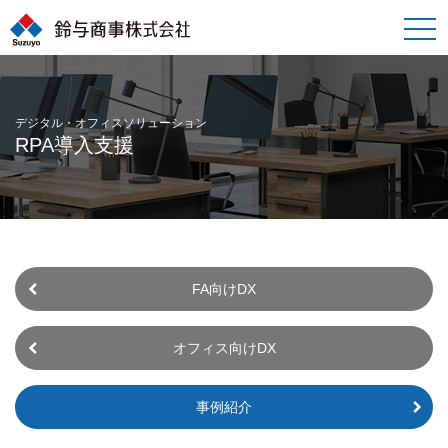
toggle
naviga
デジタル・オフィスソリューション
RPA導入支援
FA向けDX
オフィス向けDX
事例紹介